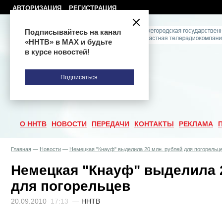
АВТОРИЗАЦИЯ
РЕГИСТРАЦИЯ
Подписывайтесь на канал
«ННТВ» в МАХ и будьте
в курсе новостей!
Подписаться
О ННТВ
НОВОСТИ
ПЕРЕДАЧИ
КОНТАКТЫ
РЕКЛАМА
Главная
—
Новости
—
Немецкая "Кнауф" выделила 20 млн. рублей для погорельц
Немецкая "Кнауф" выделила 
для погорельцев
20.09.2010
17:13
—
ННТВ