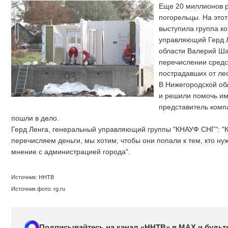
Еще 20 миллионов р
погорельцы. На этот
выступила группа к
управляющий Герд Л
области Валерий Ша
перечислении средс
пострадавших от ле
В Нижегородской обл
и решили помочь им
представитель компа
пошли в дело.
Герд Ленга, генеральный управляющий группы "КНАУФ СНГ": "Ко
перечисляем деньги, мы хотим, чтобы они попали к тем, кто нуж
мнение с администрацией города".
Источник: ННТВ
Источник фото: rg.ru
Подписывайтесь на канал «ННТВ» в МАХ и будьте