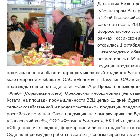
Делегация Нижегоро
губернатором Вале
в 12-ой Всероссийс
«Золотая осень-201
Всероссийского выст
рамках Российской 
открылась 1 октября
Нижегородскую обла
разместилась в 69 
ведущие предприят
промышленности области: агропромышленный холдинг «Русско
масложировой комбинат», ОАО «Молоко», г. Шахунья, ОАО «Кн
производственное объединение «СоюзАгроПром», производст
«Хлеб» (Сормовский хлеб), Ореховский мясокомбинат (Автозав
Кстати, на площади промышленности ВВЦ целых 11 дней будет
сельскохозяйственной и продовольственной продукции предпри
российских регионов. Свою продукцию на ярмарку привезли Бу
«Павловский хлеб», ООО «Ферма «Румстиха», НКП «Гильдия м
«Общество пчеловодов», фермерские и личные подсобные хозя
Судя по первому дню работы выставки, особым спросом у москв