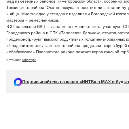
мед из северных районов Нижегородской области, особенно эк
Тонкинского района. Охотно покупают посетители выставки Бут
и яйца. Многолюдно у стендов с изделиями Богородской кожга
мастеров и ремесленников.
В 32 павильоне ВВЦ в выставке племенного скота участвуют С
Городецкого района и СПК «Тепелево» Дальнеконстантиновског
продемонстрируют высокопродуктивных голштинизированных к
«Плодопитомник» Лысковского района представит коров бурой
«Абабковское» Павловского района покажет коров красной горб
Источник:
Гипорт.ру
Подписывайтесь на канал «ННТВ» в МАХ и будьте