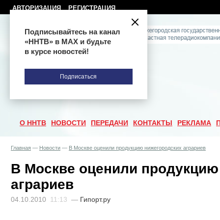
АВТОРИЗАЦИЯ
РЕГИСТРАЦИЯ
Подписывайтесь на канал
«ННТВ» в МАХ и будьте
в курсе новостей!
Подписаться
О ННТВ
НОВОСТИ
ПЕРЕДАЧИ
КОНТАКТЫ
РЕКЛАМА
Главная
—
Новости
—
В Москве оценили продукцию нижегородских аграриев
В Москве оценили продукцию
аграриев
04.10.2010
11:13
—
Гипорт.ру