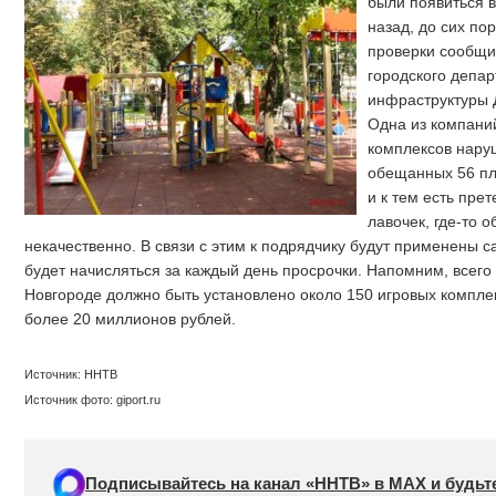
были появиться в
назад, до сих пор
проверки сообщи
городского депа
инфраструктуры 
Одна из компаний
комплексов нару
обещанных 56 пл
и к тем есть прет
лавочек, где-то 
некачественно. В связи с этим к подрядчику будут применены 
будет начисляться за каждый день просрочки. Напомним, всего
Новгороде должно быть установлено около 150 игровых комплек
более 20 миллионов рублей.
Источник: ННТВ
Источник фото: giport.ru
Подписывайтесь на канал «ННТВ» в МАХ и будьте