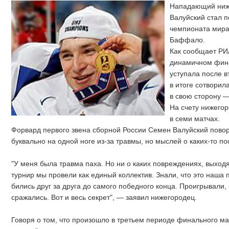
Нападающий ниже
Валуйский стал 
чемпионата мира
Баффало.
Как сообщает РИ
динамичном фина
уступала после в
в итоге сотворил
в свою сторону —
На счету нижего
в семи матчах.
Форвард первого звена сборной России Семен Валуйский пово
буквально на одной ноге из-за травмы, но мыслей о каких-то по
"У меня была травма паха. Но ни о каких повреждениях, выходя
турнир мы провели как единый коллектив. Знали, что это наша п
бились друг за друга до самого победного конца. Проигрывали,
сражались. Вот и весь секрет", — заявил нижегородец.
Говоря о том, что произошло в третьем периоде финального ма