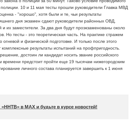
о закона о полиции за 50 минут. Таково условие проводимого
 полиции. 10 и 11 мая тесты прошли руководители Главка МВД
ценка - "хорошо", хотя были и те, чьи результаты
няшнего дня экзамен сдают руководители районных ОВД,
и их заместители. За два дня будут проэкзаменованы около
. Но тесты - это теоретическая часть. На практике стражем
 огневой и физической подготовке. И только после этого
т комплексные результаты испытаний на профпригодность.
 решение, достоин ли кандидат носить звание российского
ом времени предстоит пройти еще 19 тысячам нижегородским
ирование личного состава планируется завершить к 1 июня
 «ННТВ» в МАХ и будьте в курсе новостей!