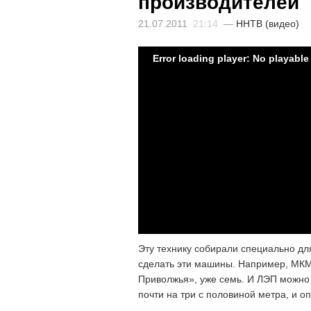
производителей
21.07.2011
21:14
—
ННТВ (видео)
Error loading player: No playabl
Эту технику собирали специально дл
сделать эти машины. Например, МКМ
Приволжья», уже семь. И ЛЭП можно 
почти на три с половиной метра, и о