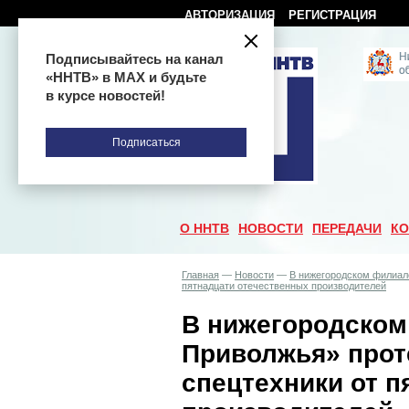
АВТОРИЗАЦИЯ
РЕГИСТРАЦИЯ
Подписывайтесь на канал
«ННТВ» в МАХ и будьте
в курсе новостей!
Подписаться
О ННТВ
НОВОСТИ
ПЕРЕДАЧИ
КО
Главная
—
Новости
—
В нижегородском филиал
пятнадцати отечественных производителей
В нижегородском
Приволжья» прот
спецтехники от 