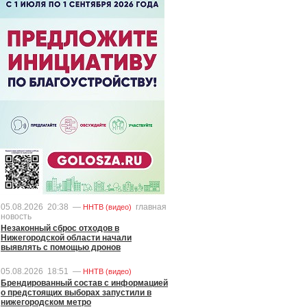
05.08.2026
20:38
—
главная
ННТВ (видео)
новость
Незаконный сброс отходов в
Нижегородской области начали
выявлять с помощью дронов
05.08.2026
18:51
—
ННТВ (видео)
Брендированный состав с информацией
о предстоящих выборах запустили в
нижегородском метро