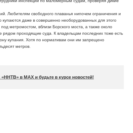
отрудники инспекции по маломерным судам, проверяя дикие
ний. Любителям свободного плаванья нипочем ограничения и
что купаются даже в совершенно необорудованных для этого
 под метромостом, вблизи Борского моста, а также около
е рядом проходящие суда. К владельцам последних тоже есть
 зону купания. Хотя по нормативам они им запрещено
тьдесят метров.
 «ННТВ» в МАХ и будьте в курсе новостей!