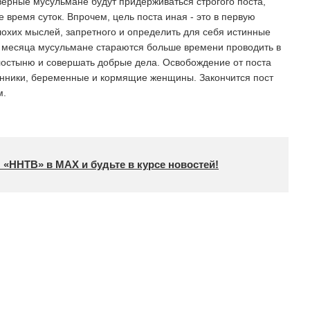
ерные мусульмане будут придерживаться строгого поста,
е время суток. Впрочем, цель поста иная - это в первую
лохих мыслей, запретного и определить для себя истинные
 месяца мусульмане стараются больше времени проводить в
лостыню и совершать добрые дела. Освобождение от поста
енники, беременные и кормящие женщины. Закончится пост
м.
 «ННТВ» в МАХ и будьте в курсе новостей!