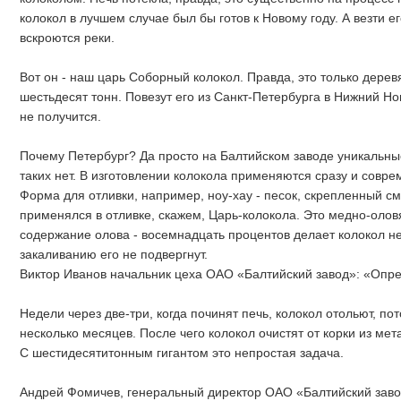
колокол в лучшем случае был бы готов к Новому году. А везти е
вскроются реки.
Вот он - наш царь Соборный колокол. Правда, это только дерев
шестьдесят тонн. Повезут его из Санкт-Петербурга в Нижний Но
не получится.
Почему Петербург? Да просто на Балтийском заводе уникальны
таких нет. В изготовлении колокола применяются сразу и совре
Форма для отливки, например, ноу-хау - песок, скрепленный см
применялся в отливке, скажем, Царь-колокола. Это медно-олов
содержание олова - восемнадцать процентов делает колокол не
закаливанию его не подвергнут.
Виктор Иванов начальник цеха ОАО «Балтийский завод»: «Опр
Недели через две-три, когда починят печь, колокол отольют, пот
несколько месяцев. После чего колокол очистят от корки из мет
С шестидесятитонным гигантом это непростая задача.
Андрей Фомичев, генеральный директор ОАО «Балтийский заво