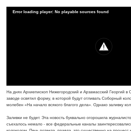
Error loading player: No playable sources found
На днях Архиепископ Нижегородский и Арзамасский Георгий в 
заводе освятил форму, в которой будут отливать Соборный кол
молебен «На начало всякого благого дела». Однако заливку ко
Заливки не будет. Эта новость буквально огорошила журналисто
съехалось немало - все федеральные каналы заинтересовали
колоколом. Печь потекла, правда, это существенно на процесс 