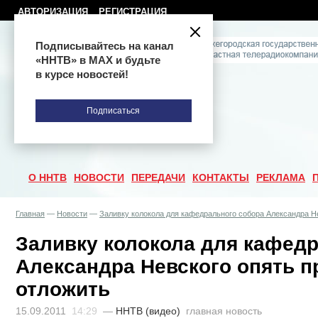
АВТОРИЗАЦИЯ
РЕГИСТРАЦИЯ
Подписывайтесь на канал
«ННТВ» в МАХ и будьте
в курсе новостей!
Подписаться
О ННТВ
НОВОСТИ
ПЕРЕДАЧИ
КОНТАКТЫ
РЕКЛАМА
Главная
—
Новости
—
Заливку колокола для кафедрального собора Александра Н
Заливку колокола для кафед
Александра Невского опять 
отложить
15.09.2011
14:29
—
ННТВ (видео)
главная новость