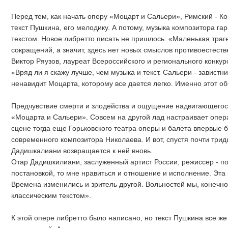
Перед тем, как начать оперу «Моцарт и Сальери», Римский - К
текст Пушкина, его мелодику. А потому, музыка композитора га
текстом. Новое либретто писать не пришлось. «Маленькая траг
сокращений, а значит, здесь нет новых смыслов противоестеств
Виктор Ряузов, лауреат Всероссийского и регионального конкур
«Вряд ли я скажу лучше, чем музыка и текст. Сальери - завистник
ненавидит Моцарта, которому все дается легко. Именно этот об
Предчувствие смерти и злодейства и ощущение надвигающегося
«Моцарта и Сальери». Совсем на другой лад настраивает опер
сцене тогда еще Горьковского театра оперы и балета впервые 
современного композитора Николаева. И вот, спустя почти трид
Дадишкалиани возвращается к ней вновь.
Отар Дадишкилиани, заслуженный артист России, режиссер - по
постановкой, то мне нравиться и отношение и исполнение. Эта
Времена изменились и зритель другой. Вольностей мы, конечно,
классическим текстом».
К этой опере либретто было написано, но текст Пушкина все же