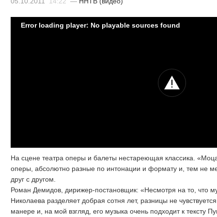
05.10.2011
14:22
—
ННТВ (видео)
Error loading player: No playable sources found
На сцене театра оперы и балеты нестареющая классика. «Моца
оперы, абсолютно разные по интонации и формату и, тем не 
друг с другом.
Роман Демидов, дирижер-постановщик: «Несмотря на то, что м
Николаева разделяет добрая сотня лет, разницы не чувствуется
манере и, на мой взгляд, его музыка очень подходит к тексту П