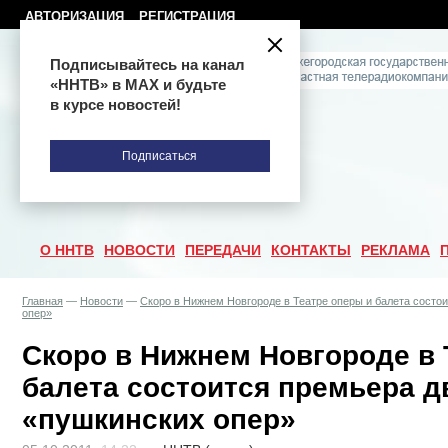
АВТОРИЗАЦИЯ
РЕГИСТРАЦИЯ
Подписывайтесь на канал
«ННТВ» в МАХ и будьте
в курсе новостей!
Подписаться
О ННТВ
НОВОСТИ
ПЕРЕДАЧИ
КОНТАКТЫ
РЕКЛАМА
Главная
—
Новости
—
Скоро в Нижнем Новгороде в Театре оперы и балета состо
опер»
Скоро в Нижнем Новгороде в 
балета состоится премьера д
«пушкинских опер»