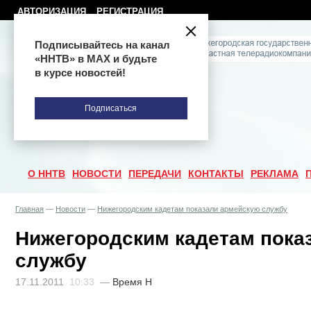
АВТОРИЗАЦИЯ
РЕГИСТРАЦИЯ
Подписывайтесь на канал
«ННТВ» в МАХ и будьте
в курсе новостей!
Подписаться
О ННТВ
НОВОСТИ
ПЕРЕДАЧИ
КОНТАКТЫ
РЕКЛАМА
Главная
—
Новости
—
Нижегородским кадетам показали армейскую службу
Нижегородским кадетам пока
службу
17.11.2011
10:33
—
Время Н