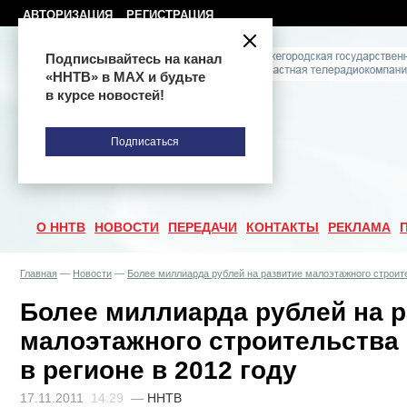
АВТОРИЗАЦИЯ
РЕГИСТРАЦИЯ
Подписывайтесь на канал
«ННТВ» в МАХ и будьте
в курсе новостей!
Подписаться
О ННТВ
НОВОСТИ
ПЕРЕДАЧИ
КОНТАКТЫ
РЕКЛАМА
Главная
—
Новости
—
Более миллиарда рублей на развитие малоэтажного строите
Более миллиарда рублей на р
малоэтажного строительства
в регионе в 2012 году
17.11.2011
14:29
—
ННТВ