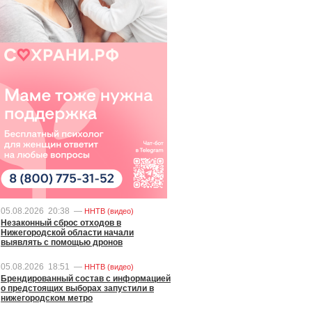
05.08.2026
20:38
—
ННТВ (видео)
Незаконный сброс отходов в
Нижегородской области начали
выявлять с помощью дронов
05.08.2026
18:51
—
ННТВ (видео)
Брендированный состав с информацией
о предстоящих выборах запустили в
нижегородском метро