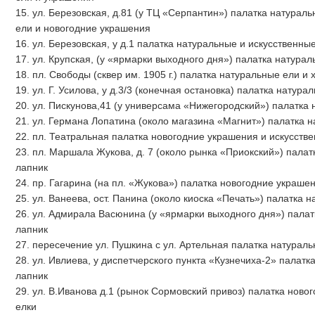
15. ул. Березовская, д.81 (у ТЦ «Серпантин») палатка натурал
ели и новогодние украшения
16. ул. Березовская, у д.1 палатка натуральные и искусственн
17. ул. Крупская, (у «ярмарки выходного дня») палатка натура
18. пл. Свободы (сквер им. 1905 г.) палатка натуральные ели и
19. ул. Г. Усилова, у д.3/3 (конечная остановка) палатка натур
20. ул. Пискунова,41 (у универсама «Нижегородский») палатка
21. ул. Германа Лопатина (около магазина «Магнит») палатка 
22. пл. Театральная палатка новогодние украшения и искусств
23. пл. Маршала Жукова, д. 7 (около рынка «Приокский») пала
лапник
24. пр. Гагарина (на пл. «Жукова») палатка новогодние украше
25. ул. Ванеева, ост. Панина (около киоска «Печать») палатка 
26. ул. Адмирала Васюнина (у «ярмарки выходного дня») пала
лапник
27. пересечение ул. Пушкина с ул. Артельная палатка натурал
28. ул. Ивлиева, у диспетчерского пункта «Кузнечиха-2» палат
лапник
29. ул. В.Иванова д.1 (рынок Сормовский привоз) палатка ново
елки