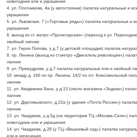
новогодние ели и украшения
4. ул. Плотникова, 4а (у автостоянки) палатка натуральные и и
украшения
5. ул. Львовская, 7 («Торговые ряды») палатка натуральные и 
украшения
6. выход из ст. метро «Пролетарская» (переход к ул. Переходн
хвойный лапник
7. ул. Героя Попова, у д.7 (у детской площадки) палатка натур
8. пр. Ленина (выход из ст.метро «Двигатель революции») пала
лапник
9. ул. Премудрова, у д.7 палатка натуральные ели и хвойный л
10. между д. 16б по пр. Ленина, 14/2 по пл. Комсомольской па
лапник
11. ул. Академика Баха, у д.13 (около магазина «Зодиак») пал
лапник
12. ул. Даргомыжского, д.22а (у здания «Почта России») палат
лапник
13. ул. Чаадаева, у д.5д (на территории ТЦ «Москва-Сити») па
новогодние ели и украшения
14. ул. Чаадаева, д.28 (у ТЦ «Вишневый сад») палатка натурал
ели и украшения