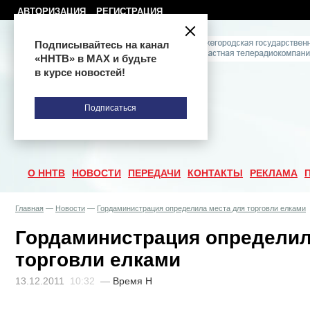
АВТОРИЗАЦИЯ
РЕГИСТРАЦИЯ
Подписывайтесь на канал
«ННТВ» в МАХ и будьте
в курсе новостей!
Подписаться
О ННТВ
НОВОСТИ
ПЕРЕДАЧИ
КОНТАКТЫ
РЕКЛАМА
Главная
—
Новости
—
Гордаминистрация определила места для торговли елками
Гордаминистрация определил
торговли елками
13.12.2011
10:32
—
Время Н