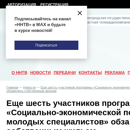
АВТОРИЗАЦИЯ
РЕГИСТРАЦИЯ
Подписывайтесь на канал
«ННТВ» в МАХ и будьте
в курсе новостей!
Подписаться
О ННТВ
НОВОСТИ
ПЕРЕДАЧИ
КОНТАКТЫ
РЕКЛАМА
Главная
—
Новости
—
Еще шесть участников программы «Социально-экономичес
обзавелись собственным жильем
Еще шесть участников прогр
«Социально-экономической п
молодых специалистов» обз