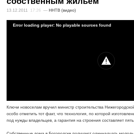
собственным жильем
13.12.2011
17:26
—
ННТВ (видео)
Error loading player: No playable sources found
Ключи новоселам вручил министр строительства Нижегородско
особо отметить тот факт, что технология, по которой изготовле
под нужды владельцев, а гарантия на строения составляет пять 
Собственные дома в Богородске получают одиннадцать молоды