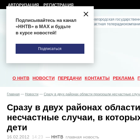
АВТОРИЗАЦИЯ
РЕГИСТРАЦИЯ
Подписывайтесь на канал
«ННТВ» в МАХ и будьте
в курсе новостей!
Подписаться
О ННТВ
НОВОСТИ
ПЕРЕДАЧИ
КОНТАКТЫ
РЕКЛАМА
Главная
—
Новости
—
Сразу в двух районах области произошли несчастные случа
Сразу в двух районах област
несчастные случаи, в которы
дети
16.02.2012
14:23
—
ННТВ
главная новость