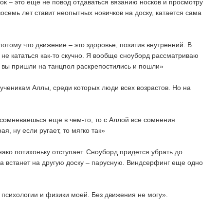
ок – это еще не повод отдаваться вязанию носков и просмотру
восемь лет ставит неопытных новичков на доску, катается сама
отому что движение – это здоровье, позитив внутренний. В
и не кататься как-то скучно. Я вообще сноуборд рассматриваю
то вы пришли на танцпол раскрепостились и пошли»
 ученикам Аллы, среди которых люди всех возрастов. Но на
сомневаешься еще в чем-то, то с Аллой все сомнения
ая, ну если ругает, то мягко так»
нако потихоньку отступает. Сноуборд придется убрать до
а встанет на другую доску – парусную. Виндсерфинг еще одно
 психологии и физики моей. Без движения не могу».