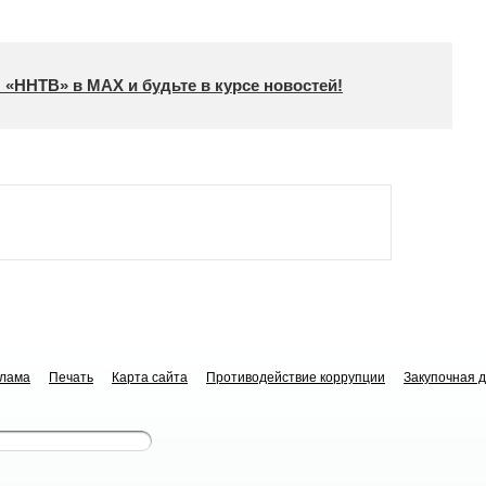
 «ННТВ» в МАХ и будьте в курсе новостей!
клама
Печать
Карта сайта
Противодействие коррупции
Закупочная 