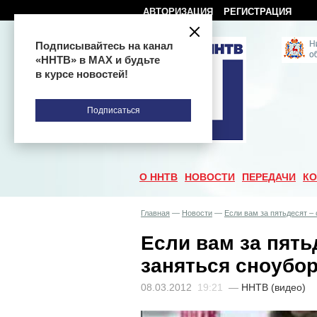
АВТОРИЗАЦИЯ
РЕГИСТРАЦИЯ
Подписывайтесь на канал
«ННТВ» в МАХ и будьте
в курсе новостей!
Подписаться
О ННТВ
НОВОСТИ
ПЕРЕДАЧИ
КО
Главная
—
Новости
—
Если вам за пятьдесят –
Если вам за пять
заняться сноубо
08.03.2012
19:21
—
ННТВ (видео)