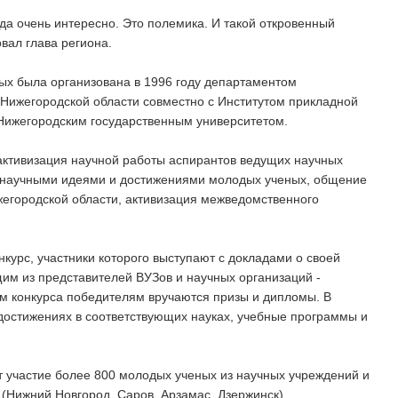
да очень интересно. Это полемика. И такой откровенный
овал глава региона.
ых была организована в 1996 году департаментом
 Нижегородской области совместно с Институтом прикладной
 Нижегородским государственным университетом.
активизация научной работы аспирантов ведущих научных
 научными идеями и достижениями молодых ученых, общение
егородской области, активизация межведомственного
нкурс, участники которого выступают с докладами о своей
им из представителей ВУЗов и научных организаций -
гам конкурса победителям вручаются призы и дипломы. В
достижениях в соответствующих науках, учебные программы и
 участие более 800 молодых ученых из научных учреждений и
(Нижний Новгород, Саров, Арзамас, Дзержинск).