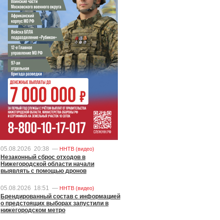
05.08.2026
20:38
—
ННТВ (видео)
Незаконный сброс отходов в
Нижегородской области начали
выявлять с помощью дронов
05.08.2026
18:51
—
ННТВ (видео)
Брендированный состав с информацией
о предстоящих выборах запустили в
нижегородском метро