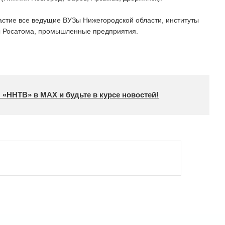
астие все ведущие ВУЗы Нижегородской области, институты
ты Росатома, промышленные предприятия.
 «ННТВ» в МАХ и будьте в курсе новостей!