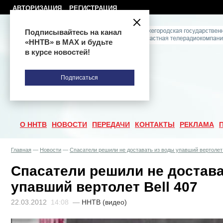
АВТОРИЗАЦИЯ
РЕГИСТРАЦИЯ
Подписывайтесь на канал
«ННТВ» в МАХ и будьте
в курсе новостей!
Подписаться
О ННТВ
НОВОСТИ
ПЕРЕДАЧИ
КОНТАКТЫ
РЕКЛАМА
Главная
—
Новости
—
Спасатели решили не доставать из воды упавший вертолет 
Спасатели решили не достава
упавший вертолет Bell 407
22.03.2012
14:08
—
ННТВ (видео)