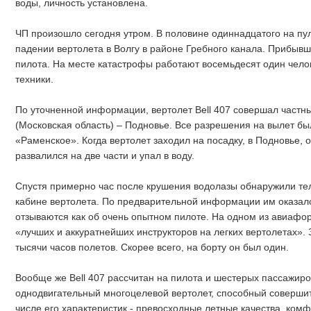
воды, личность установлена.
ЧП произошло сегодня утром. В половине одиннадцатого на пу
падении вертолета в Волгу в районе Гребного канала. Прибывш
пилота. На месте катастрофы работают восемьдесят один чело
техники.
По уточненной информации, вертолет Bell 407 совершал частн
(Московская область) – Подновье. Все разрешения на вылет б
«Раменское». Когда вертолет заходил на посадку, в Подновье, 
развалился на две части и упал в воду.
Спустя примерно час после крушения водолазы обнаружили тел
кабине вертолета. По предварительной информации им оказалс
отзываются как об очень опытном пилоте. На одном из авиафор
«лучших и аккуратнейших инструкторов на легких вертолетах». 
тысячи часов полетов. Скорее всего, на борту он был один.
Вообще же Bell 407 рассчитан на пилота и шестерых пассажир
однодвигательный многоцелевой вертолет, способный совершит
числе его характеристик - превосходные летные качества, ко