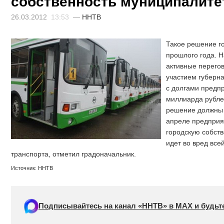
собственность муниципалите
26.03.2012
13:53
—
ННТВ
Такое решение г
прошлого года. Н
активные перего
участием губерна
с долгами предп
миллиарда рубле
решение должны н
апреле предприя
городскую собств
идет во вред все
транспорта, отметил градоначальник.
Источник: ННТВ
Подписывайтесь на канал «ННТВ» в МАХ и будьте