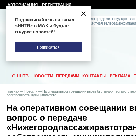
АВТОРИЗАЦИЯ
РЕГИСТРАЦИЯ
Подписывайтесь на канал
«ННТВ» в МАХ и будьте
в курсе новостей!
Подписаться
О ННТВ
НОВОСТИ
ПЕРЕДАЧИ
КОНТАКТЫ
РЕКЛАМА
Главная
—
Новости
—
На оперативном совещании вновь был поднят вопрос о пе
собственность муниципалитета
На оперативном совещании в
вопрос о передаче
«Нижегородпассажиравтотран