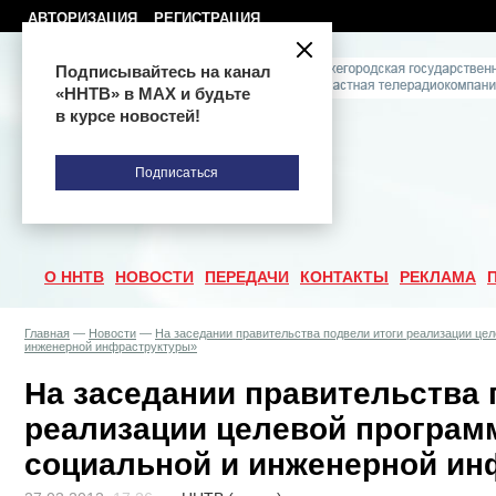
АВТОРИЗАЦИЯ
РЕГИСТРАЦИЯ
Подписывайтесь на канал
«ННТВ» в МАХ и будьте
в курсе новостей!
Подписаться
О ННТВ
НОВОСТИ
ПЕРЕДАЧИ
КОНТАКТЫ
РЕКЛАМА
Главная
—
Новости
—
На заседании правительства подвели итоги реализации це
инженерной инфраструктуры»
На заседании правительства 
реализации целевой програм
социальной и инженерной ин