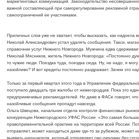
маркетинговых коммуникаций. Законодательство несовершенно,
важной составляющей при саморегулировании рекламной отра
самоограничений ее участниками.
Приличных слов уже не хватает, чтобы высказать, как надоела
Николай Александрович устал удалять сообщения. Такси, магаз
справочник услуг Нижнего Новгорода. Мужчина едва сдерживае
Николай Мясников, житель Нижнего Новгорода: «Постоянно дума
то чужие люди. Поездка туда, поездка сюда. Ну, не надо, я могу
назойливо? И вот кредиты постоянно раздражает. Зачем это на
Только за первый квартал этого года в Управление федеральн
поступило двадцать три жалобы от нижегородцев. Пока это еди
предприимчивых рекламодателей. Но даже в ФАСе говорят, что 
назойливые сообщения пропадут навсегда.
Ольга Швецова, начальник отдела контроля финансовых рынко
конкуренции Нижегородского УФАС России: «Это самая больша
правоприменительной практике на территории всей России. Пото
отправляет, может находиться даже где-то за рубежом, может н
выявить нарушителя, который отправляет смс-рекламу без согла