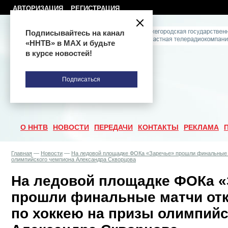
АВТОРИЗАЦИЯ
РЕГИСТРАЦИЯ
Подписывайтесь на канал
«ННТВ» в МАХ и будьте
в курсе новостей!
Подписаться
О ННТВ
НОВОСТИ
ПЕРЕДАЧИ
КОНТАКТЫ
РЕКЛАМА
Главная
—
Новости
—
На ледовой площадке ФОКа «Заречье» прошли финальные м
олимпийского чемпиона Александра Скворцова
На ледовой площадке ФОКа «
прошли финальные матчи отк
по хоккею на призы олимпий