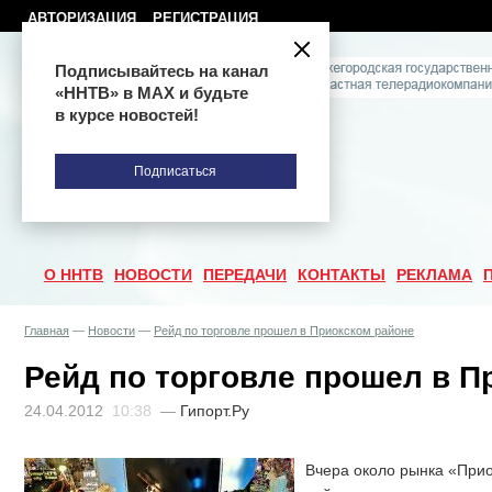
АВТОРИЗАЦИЯ
РЕГИСТРАЦИЯ
Подписывайтесь на канал
«ННТВ» в МАХ и будьте
в курсе новостей!
Подписаться
О ННТВ
НОВОСТИ
ПЕРЕДАЧИ
КОНТАКТЫ
РЕКЛАМА
Главная
—
Новости
—
Рейд по торговле прошел в Приокском районе
Рейд по торговле прошел в П
24.04.2012
10:38
—
Гипорт.Ру
Вчера около рынка «При