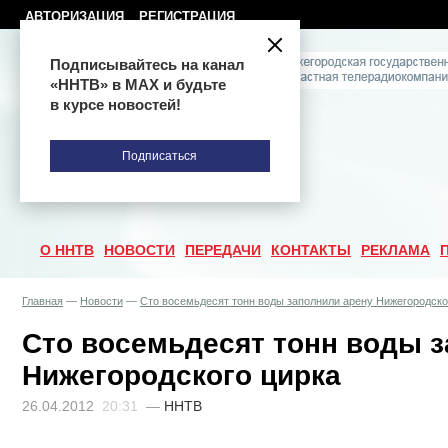
АВТОРИЗАЦИЯ
РЕГИСТРАЦИЯ
Подписывайтесь на канал
«ННТВ» в МАХ и будьте
в курсе новостей!
Подписаться
О ННТВ
НОВОСТИ
ПЕРЕДАЧИ
КОНТАКТЫ
РЕКЛАМА
Главная
—
Новости
—
Сто восемьдесят тонн воды заполнили арену Нижегородско
Сто восемьдесят тонн воды 
Нижегородского цирка
26.04.2012
20:31
—
ННТВ