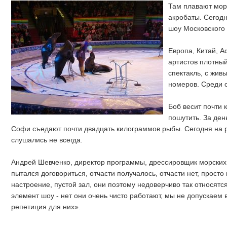
Там плавают мор
акробаты. Сегод
шоу Московского 
Европа, Китай, А
артистов плотный
спектакль, с жив
номеров. Среди о
Боб весит почти 
пошутить. За ден
Софи съедают почти двадцать килограммов рыбы. Сегодня на 
слушались не всегда.
Андрей Шевченко, директор программы, дрессировщик морских 
пытался договориться, отчасти получалось, отчасти нет, просто
настроение, пустой зал, они поэтому недоверчиво так относятся 
элемент шоу - нет они очень чисто работают, мы не допускаем 
репетиция для них».