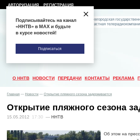
АВТОРИЗАЦИЯ
РЕГИСТРАЦИЯ
Подписывайтесь на канал
«ННТВ» в МАХ и будьте
в курсе новостей!
Подписаться
О ННТВ
НОВОСТИ
ПЕРЕДАЧИ
КОНТАКТЫ
РЕКЛАМА
Главная
—
Новости
—
Открытие пляжного сезона задерживается
Открытие пляжного сезона з
15.05.2012
17:30
—
ННТВ
Об этом на прес