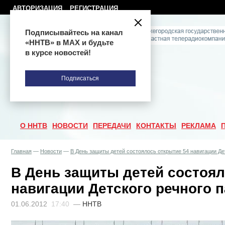
АВТОРИЗАЦИЯ
РЕГИСТРАЦИЯ
Подписывайтесь на канал
«ННТВ» в МАХ и будьте
в курсе новостей!
Подписаться
О ННТВ
НОВОСТИ
ПЕРЕДАЧИ
КОНТАКТЫ
РЕКЛАМА
Главная
—
Новости
—
В День защиты детей состоялось открытие 54 навигации Де
В День защиты детей состоял
навигации Детского речного 
01.06.2012
17:40
—
ННТВ