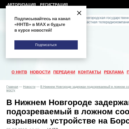
АВТОРИЗАЦИЯ
РЕГИСТРАЦИЯ
Подписывайтесь на канал
«ННТВ» в МАХ и будьте
в курсе новостей!
Подписаться
О ННТВ
НОВОСТИ
ПЕРЕДАЧИ
КОНТАКТЫ
РЕКЛАМА
Главная
—
Новости
—
В Нижнем Новгороде задержан подозреваемый в ложном со
мосту
В Нижнем Новгороде задержа
подозреваемый в ложном со
взрывном устройстве на Бор