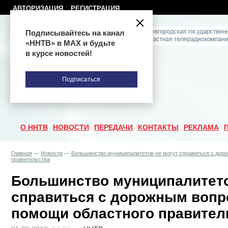
АВТОРИЗАЦИЯ
РЕГИСТРАЦИЯ
Подписывайтесь на канал
«ННТВ» в МАХ и будьте
в курсе новостей!
Подписаться
О ННТВ
НОВОСТИ
ПЕРЕДАЧИ
КОНТАКТЫ
РЕКЛАМА
Главная
—
Новости
—
Большинство муниципалитетов не могут справиться с дор
правительства
Большинство муниципалитето
справиться с дорожным вопр
помощи областного правител