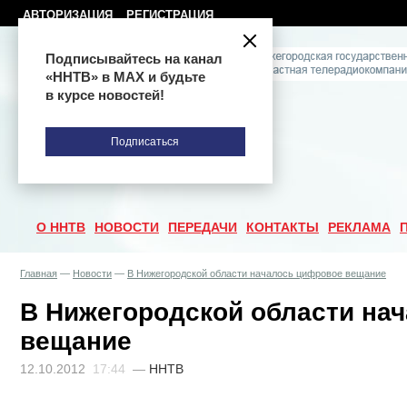
АВТОРИЗАЦИЯ
РЕГИСТРАЦИЯ
Подписывайтесь на канал
«ННТВ» в МАХ и будьте
в курсе новостей!
Подписаться
О ННТВ
НОВОСТИ
ПЕРЕДАЧИ
КОНТАКТЫ
РЕКЛАМА
Главная
—
Новости
—
В Нижегородской области началось цифровое вещание
В Нижегородской области на
вещание
12.10.2012
17:44
—
ННТВ