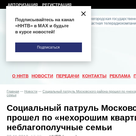
АВТОРИЗАЦИЯ
РЕГИСТРАЦИЯ
Подписывайтесь на канал
«ННТВ» в МАХ и будьте
в курсе новостей!
Подписаться
О ННТВ
НОВОСТИ
ПЕРЕДАЧИ
КОНТАКТЫ
РЕКЛАМА
Главная
—
Новости
—
Социальный патруль Московского района прошел по «нехо
семьи
Социальный патруль Московс
прошел по «нехорошим кварти
неблагополучные семьи