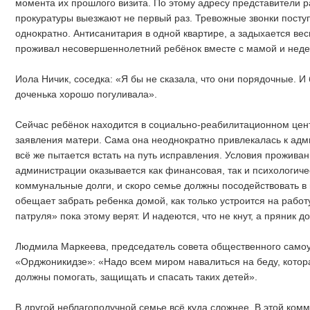
момента их прошлого визита. По этому адресу представители 
прокуратуры выезжают не первый раз. Тревожные звонки поступ
однократно. Антисанитария в одной квартире, а задыхается вес
проживал несовершеннолетний ребёнок вместе с мамой и нед
Иола Ничик, соседка: «Я бы не сказала, что они порядочные. 
доченька хорошо погуливала».
Сейчас ребёнок находится в социально-реабилитационном цент
заявления матери. Сама она неоднократно привлекалась к адм
всё же пытается встать на путь исправления. Условия прожива
администрации оказывается как финансовая, так и психологич
коммунальные долги, и скоро семье должны посодействовать в 
обещает забрать ребенка домой, как только устроится на работ
патруля» пока этому верят. И надеются, что не кнут, а пряник 
Людмила Маркеева, председатель совета общественного само
«Орджоникидзе»: «Надо всем миром навалиться на беду, котор
должны помогать, защищать и спасать таких детей».
В другой неблагополучной семье всё куда сложнее. В этой комм