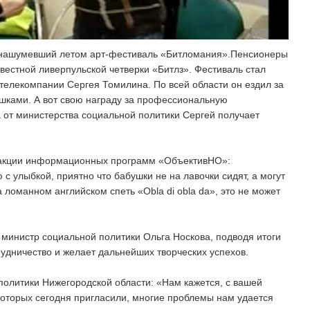
 нашумевший летом арт-фестиваль «Битломания».Пенсионеры
вестной ливерпульской четверки «Битлз». Фестиваль стал
елекомпании Сергея Томилина. По всей области он ездил за
ками. А вот свою награду за профессиональную
от министерства социальной политики Сергей получает
дакции информационных программ «ОбъективНО»:
 улыбкой, приятно что бабушки не на лавочки сидят, а могут
а ломанном английском спеть «Obla di obla da», это не может
 министр социальной политики Ольга Носкова, подводя итоги
рудничество и желает дальнейших творческих успехов.
политики Нижегородской области: «Нам кажется, с вашей
оторых сегодня пригласили, многие проблемы нам удается