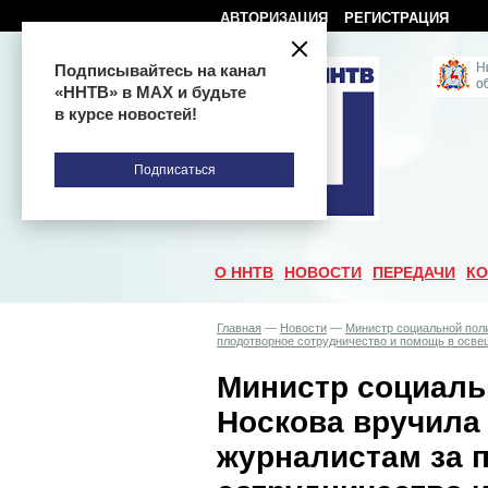
АВТОРИЗАЦИЯ
РЕГИСТРАЦИЯ
Подписывайтесь на канал
«ННТВ» в МАХ и будьте
в курсе новостей!
Подписаться
О ННТВ
НОВОСТИ
ПЕРЕДАЧИ
КО
Главная
—
Новости
—
Министр социальной пол
плодотворное сотрудничество и помощь в осве
Министр социаль
Носкова вручила
журналистам за 