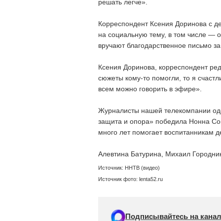
решать легче».
Корреспондент Ксения Доринова с д
на социальную тему, в том числе — 
вручают благодарственное письмо з
Ксения Доринова, корреспондент р
сюжеты кому-то помогли, то я счастл
всем можно говорить в эфире».
Журналисты нашей телекомпании оде
защита и опора» победила Нонна Со
много лет помогает воспитанникам д
Алевтина Батурина, Михаил Городни
Источник: ННТВ (видео)
Источник фото: lenta52.ru
Подписывайтесь на канал