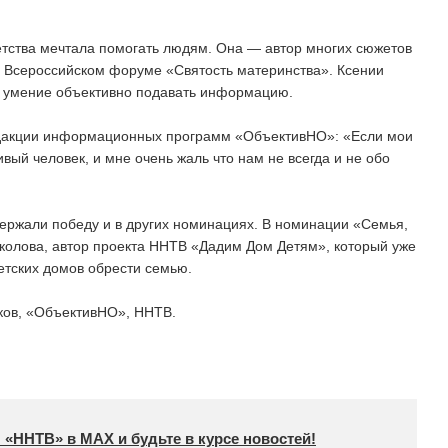
етства мечтала помогать людям. Она — автор многих сюжетов
о Всероссийском форуме «Святость материнства». Ксении
а умение объективно подавать информацию.
едакции информационных программ «ОбъективНО»: «Если мои
ивый человек, и мне очень жаль что нам не всегда и не обо
ржали победу и в других номинациях. В номинации «Семья,
колова, автор проекта ННТВ «Дадим Дом Детям», который уже
етских домов обрести семью.
ков, «ОбъективНО», ННТВ.
 «ННТВ» в МАХ и будьте в курсе новостей!