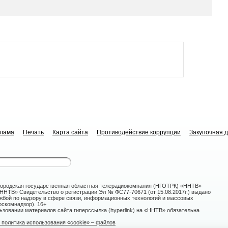
клама
Печать
Карта сайта
Противодействие коррупции
Закупочная 
ородская государственная областная телерадиокомпания (НГОТРК) «ННТВ»
НТВ» Свидетельство о регистрации Эл № ФС77-70671 (от 15.08.2017г.) выдано
жбой по надзору в сфере связи, информационных технологий и массовых
скомнадзор). 16+
зовании материалов сайта гиперссылка (hyperlink) на «ННТВ» обязательна
политика использования «cookie» – файлов