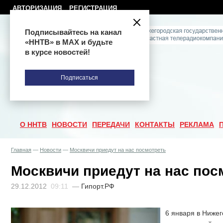
АВТОРИЗАЦИЯ
РЕГИСТРАЦИЯ
Подписывайтесь на канал
«ННТВ» в МАХ и будьте
в курсе новостей!
Подписаться
О ННТВ
НОВОСТИ
ПЕРЕДАЧИ
КОНТАКТЫ
РЕКЛАМА
Главная
—
Новости
—
Москвичи приедут на нас посмотреть
Москвичи приедут на нас пос
29.12.2012
09:11
—
Гипорт.РФ
6 января в Нижег