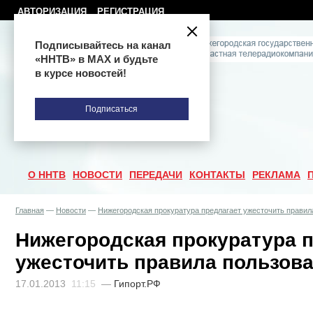
АВТОРИЗАЦИЯ
РЕГИСТРАЦИЯ
Подписывайтесь на канал
«ННТВ» в МАХ и будьте
в курсе новостей!
Подписаться
О ННТВ
НОВОСТИ
ПЕРЕДАЧИ
КОНТАКТЫ
РЕКЛАМА
Главная
—
Новости
—
Нижегородская прокуратура предлагает ужесточить правил
Нижегородская прокуратура 
ужесточить правила пользов
17.01.2013
11:15
—
Гипорт.РФ