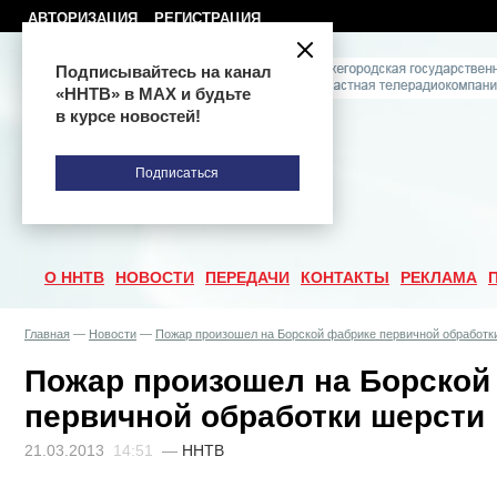
АВТОРИЗАЦИЯ
РЕГИСТРАЦИЯ
Подписывайтесь на канал
«ННТВ» в МАХ и будьте
в курсе новостей!
Подписаться
О ННТВ
НОВОСТИ
ПЕРЕДАЧИ
КОНТАКТЫ
РЕКЛАМА
Главная
—
Новости
—
Пожар произошел на Борской фабрике первичной обработк
Пожар произошел на Борской
первичной обработки шерсти
21.03.2013
14:51
—
ННТВ