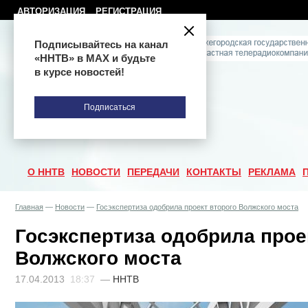
АВТОРИЗАЦИЯ
РЕГИСТРАЦИЯ
Подписывайтесь на канал
«ННТВ» в МАХ и будьте
в курсе новостей!
Подписаться
О ННТВ
НОВОСТИ
ПЕРЕДАЧИ
КОНТАКТЫ
РЕКЛАМА
Главная
—
Новости
—
Госэкспертиза одобрила проект второго Волжского моста
Госэкспертиза одобрила прое
Волжского моста
17.04.2013
18:37
—
ННТВ