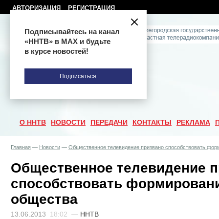
АВТОРИЗАЦИЯ
РЕГИСТРАЦИЯ
Подписывайтесь на канал
«ННТВ» в МАХ и будьте
в курсе новостей!
Подписаться
О ННТВ
НОВОСТИ
ПЕРЕДАЧИ
КОНТАКТЫ
РЕКЛАМА
Главная
—
Новости
—
Общественное телевидение призвано способствовать фор
Общественное телевидение п
способствовать формирован
общества
13.06.2013
18:02
—
ННТВ