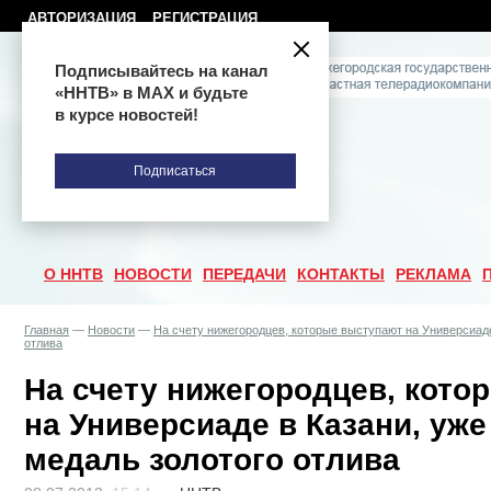
АВТОРИЗАЦИЯ
РЕГИСТРАЦИЯ
Подписывайтесь на канал
«ННТВ» в МАХ и будьте
в курсе новостей!
Подписаться
О ННТВ
НОВОСТИ
ПЕРЕДАЧИ
КОНТАКТЫ
РЕКЛАМА
Главная
—
Новости
—
На счету нижегородцев, которые выступают на Универсиаде
отлива
На счету нижегородцев, кото
на Универсиаде в Казани, уже
медаль золотого отлива