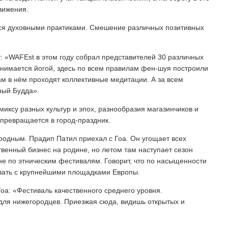
вижения.
тся духовными практиками. Смешение различных позитивных
.
: «WAFEst в этом году собрал представителей 30 различных
занимается йогой, здесь по всем правилам фен-шуя построили
м в нём проходят коллективные медитации. А за всем
ный Будда».
миксу разных культур и эпох, разнообразия магазинчиков и
превращается в город-праздник.
родным. Прадип Патил приехал с Гоа. Он угощает всех
твенный бизнес на родине, но летом там наступает сезон
не по этническим фестивалям. Говорит, что по насыщенности
вать с крупнейшими площадками Европы.
оа: «Фестиваль качественного среднего уровня.
 для нижегородцев. Приезжая сюда, видишь открытых и