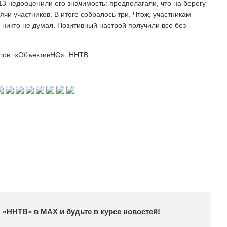
 недооценили его значимость: предполагали, что на берегу
ячи участников. В итоге собралось три. Чтож, участникам
 никто не думал. Позитивный настрой получили все без
лов. «ОбъективНО», ННТВ.
 «ННТВ» в МАХ и будьте в курсе новостей!