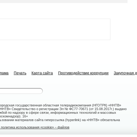
клама
Печать
Карта сайта
Противодействие коррупции
Закупочная 
ородская государственная областная телерадиокомпания (НГОТРК) «ННТВ»
НТВ» Свидетельство о регистрации Эл № ФС77-70671 (от 15.08.2017г.) выдано
жбой по надзору в сфере связи, информационных технологий и массовых
скомнадзор). 16+
зовании материалов сайта гиперссылка (hyperlink) на «ННТВ» обязательна
политика использования «cookie» – файлов
овгород, ул. Белинского, 9-а