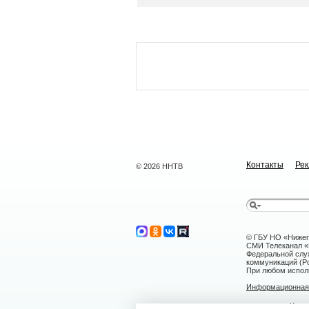
Контакты
Ре
© 2026 ННТВ
© ГБУ НО «Нижег
СМИ Телеканал «Н
Федеральной слу
коммуникаций (Ро
При любом исполь
Информационная 
г. Нижний Н