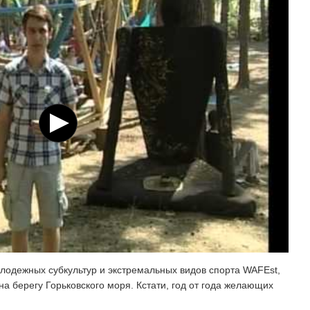
лодежных субкультур и экстремальных видов спорта WAFEst,
а берегу Горьковского моря. Кстати, год от года желающих