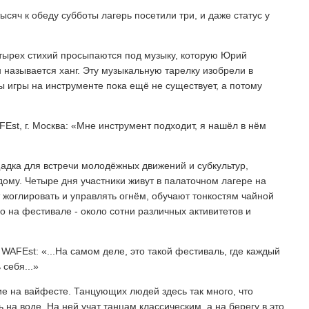
ысяч к обеду субботы лагерь посетили три, и даже статус у
тырех стихий просыпаются под музыку, которую Юрий
 называется ханг. Эту музыкальную тарелку изобрели в
ы игры на инструменте пока ещё не существует, а потому
Est, г. Москва: «Мне инструмент подходит, я нашёл в нём
щадка для встречи молодёжных движений и субкультур,
дому. Четыре дня участники живут в палаточном лагере на
т жоглировать и управлять огнём, обучают тонкостям чайной
о на фестивале - около сотни различных активитетов и
WAFEst: «...На самом деле, это такой фестиваль, где каждый
 себя...»
ие на вайфесте. Танцующих людей здесь так много, что
на воде. На ней учат танцам классическим, а на берегу в это