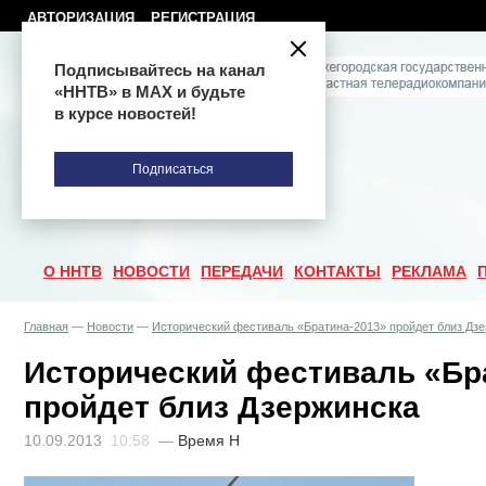
АВТОРИЗАЦИЯ
РЕГИСТРАЦИЯ
Подписывайтесь на канал
«ННТВ» в МАХ и будьте
в курсе новостей!
Подписаться
О ННТВ
НОВОСТИ
ПЕРЕДАЧИ
КОНТАКТЫ
РЕКЛАМА
Главная
—
Новости
—
Исторический фестиваль «Братина-2013» пройдет близ Дз
Исторический фестиваль «Бр
пройдет близ Дзержинска
10.09.2013
10:58
—
Время Н