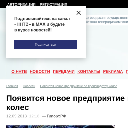
АВТОРИЗАЦИЯ
РЕГИСТРАЦИЯ
Подписывайтесь на канал
«ННТВ» в МАХ и будьте
в курсе новостей!
Подписаться
О ННТВ
НОВОСТИ
ПЕРЕДАЧИ
КОНТАКТЫ
РЕКЛАМА
Главная
—
Новости
—
Появится новое предприятие по производству колес
Появится новое предприятие 
колес
12.09.2013
12:18
—
Гипорт.РФ