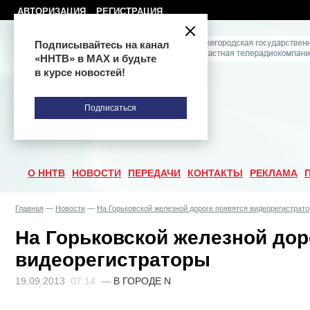
АВТОРИЗАЦИЯ
РЕГИСТРАЦИЯ
Подписывайтесь на канал
«ННТВ» в МАХ и будьте
в курсе новостей!
Подписаться
О ННТВ
НОВОСТИ
ПЕРЕДАЧИ
КОНТАКТЫ
РЕКЛАМА
Главная
—
Новости
—
На Горьковской железной дороге появятся видеорегистрат
На Горьковской железной дор
видеорегистраторы
19.09.2013
07:14
—
В ГОРОДЕ N