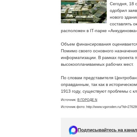
Сегодня, 18 
одобрил заяв
нового здани
составлять о
расположен в IT-парке «Анкудиновка
Объем финансирования оценивается в
Помимо своего основного назначения
информатизации. В рамках проекта 
высокооплачиваемых рабочих мест.
По словам представителя Центробанк
оправданным, так как в историческо
1913 году, существуют проблемы с к
Источник:
В ГОРОДЕ N
Источник фото: http://www.vgoroden.ru/?id=27628
Подписывайтесь на канал