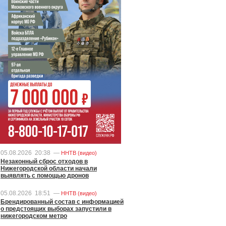
05.08.2026
20:38
—
ННТВ (видео)
Незаконный сброс отходов в
Нижегородской области начали
выявлять с помощью дронов
05.08.2026
18:51
—
ННТВ (видео)
Брендированный состав с информацией
о предстоящих выборах запустили в
нижегородском метро