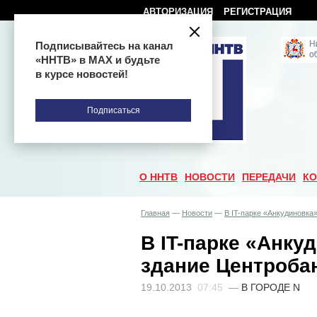
АВТОРИЗАЦИЯ
РЕГИСТРАЦИЯ
Подписывайтесь на канал
«ННТВ» в МАХ и будьте
в курсе новостей!
Подписаться
О ННТВ
НОВОСТИ
ПЕРЕДАЧИ
КО
Главная
—
Новости
—
В IT-парке «Анкудиновка
В IT-парке «Анку
здание Центроба
19.10.2013
07:45
—
В ГОРОДЕ N