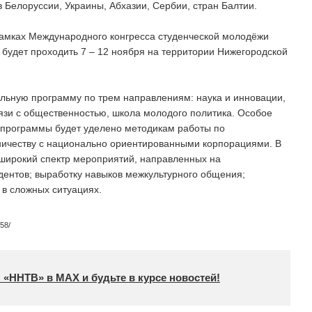
 Белоруссии, Украины, Абхазии, Сербии, стран Балтии.
рамках Международного конгресса студенческой молодёжи
будет проходить 7 – 12 ноября на территории Нижегородской
ельную программу по трем направлениям: наука и инновации,
язи с общественностью, школа молодого политика. Особое
 программы будет уделено методикам работы по
ничеству с национально ориентированными корпорациями. В
широкий спектр мероприятий, направленных на
дентов; выработку навыков межкультурного общения;
 в сложных ситуациях.
58/
 «ННТВ» в МАХ и будьте в курсе новостей!