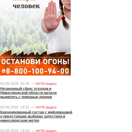
05.08.2026
20:38
—
ННТВ (видео)
Незаконный сброс отходов в
Нижегородской области начали
выявлять с помощью дронов
05.08.2026
18:51
—
ННТВ (видео)
Брендированный состав с информацией
о предстоящих выборах запустили в
нижегородском метро
04.08.2026
19:44
—
ННТВ (видео)