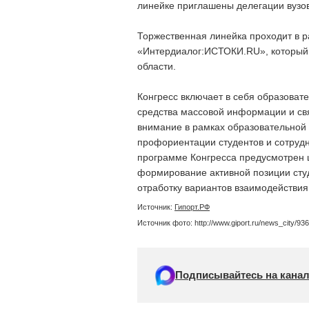
линейке приглашены делегации вузов
Торжественная линейка проходит в 
«Интердиалог:ИСТОКИ.RU», который 
области.
Конгресс включает в себя образоват
средства массовой информации и св
внимание в рамках образовательной
профориентации студентов и сотруд
программе Конгресса предусмотрен 
формирование активной позиции сту
отработку вариантов взаимодействия
Источник:
Гипорт.РФ
Источник фото: http://www.giport.ru/news_city/936
Подписывайтесь на канал