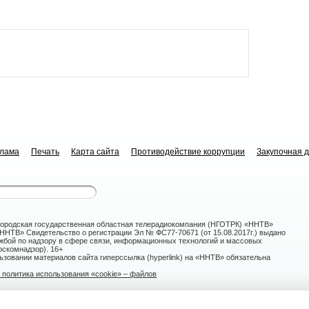
клама
Печать
Карта сайта
Противодействие коррупции
Закупочная 
ородская государственная областная телерадиокомпания (НГОТРК) «ННТВ»
НТВ» Свидетельство о регистрации Эл № ФС77-70671 (от 15.08.2017г.) выдано
жбой по надзору в сфере связи, информационных технологий и массовых
скомнадзор). 16+
зовании материалов сайта гиперссылка (hyperlink) на «ННТВ» обязательна
политика использования «cookie» – файлов
овгород, ул. Белинского, 9-а