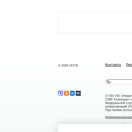
Контакты
Ре
© 2026 ННТВ
© ГБУ НО «Нижег
СМИ Телеканал «Н
Федеральной слу
коммуникаций (Ро
При любом исполь
Информационная 
г. Нижний Н
nntv@nntv.tv