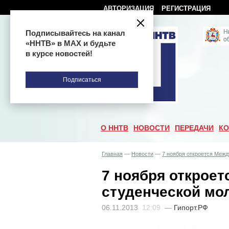
АВТОРИЗАЦИЯ
РЕГИСТРАЦИЯ
Подписывайтесь на канал
«ННТВ» в МАХ и будьте
в курсе новостей!
Подписаться
О ННТВ
НОВОСТИ
ПЕРЕДАЧИ
КО
Главная
—
Новости
—
7 ноября откроется Меж
7 ноября открое
студенческой мо
06.11.2013
12:09
—
Гипорт.РФ