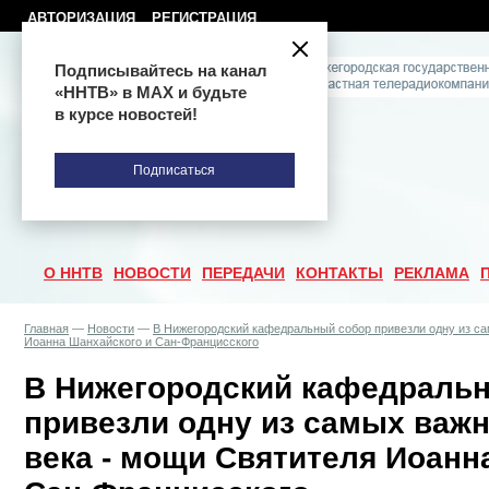
АВТОРИЗАЦИЯ
РЕГИСТРАЦИЯ
Подписывайтесь на канал
«ННТВ» в МАХ и будьте
в курсе новостей!
Подписаться
О ННТВ
НОВОСТИ
ПЕРЕДАЧИ
КОНТАКТЫ
РЕКЛАМА
Главная
—
Новости
—
В Нижегородский кафедральный собор привезли одну из с
Иоанна Шанхайского и Сан-Францисского
В Нижегородский кафедраль
привезли одну из самых важ
века - мощи Святителя Иоанн