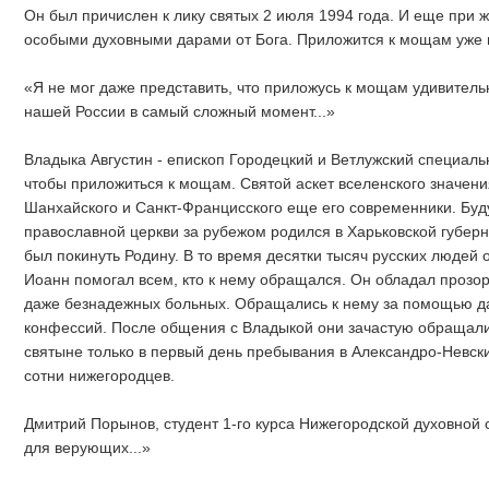
Он был причислен к лику святых 2 июля 1994 года. И еще при 
особыми духовными дарами от Бога. Приложится к мощам уже 
«Я не мог даже представить, что приложусь к мощам удивитель
нашей России в самый сложный момент...»
Владыка Августин - епископ Городецкий и Ветлужский специаль
чтобы приложиться к мощам. Святой аскет вселенского значени
Шанхайского и Санкт-Францисского еще его современники. Бу
православной церкви за рубежом родился в Харьковской губер
был покинуть Родину. В то время десятки тысяч русских людей 
Иоанн помогал всем, кто к нему обращался. Он обладал прозо
даже безнадежных больных. Обращались к нему за помощью д
конфессий. После общения с Владыкой они зачастую обращали
святыне только в первый день пребывания в Александро-Невс
сотни нижегородцев.
Дмитрий Порынов, студент 1-го курса Нижегородской духовной
для верующих...»