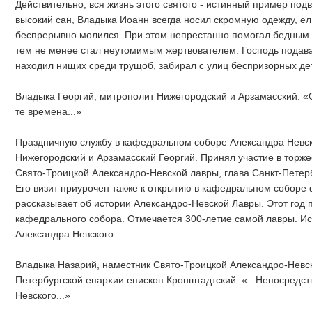
Действительно, вся жизнь этого святого - истинный пример под
высокий сан, Владыка Иоанн всегда носил скромную одежду, ел 
беспрерывно молился. При этом непрестанно помогал бедным. 
тем не менее стал неутомимым жертвователем: Господь подав
находил нищих среди трущоб, забирал с улиц беспризорных де
Владыка Георгий, митрополит Нижегородский и Арзамасский: «О
те времена...»
Праздничную службу в кафедральном соборе Александра Невск
Нижегородский и Арзамасский Георгий. Принял участие в торже
Свято-Троицкой Александро-Невской лавры, глава Санкт-Петер
Его визит приурочен также к открытию в кафедральном соборе 
рассказывает об истории Александро-Невской Лавры. Этот год
кафедрального собора. Отмечается 300-летие самой лавры. Ис
Александра Невского.
Владыка Назарий, наместник Свято-Троицкой Александро-Невск
Петербургской епархии епископ Кронштадтский: «...Непосредст
Невского...»