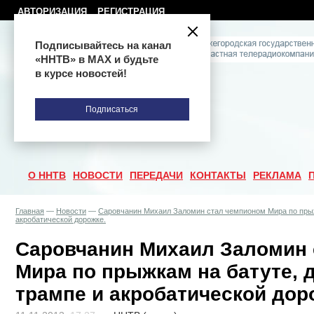
АВТОРИЗАЦИЯ
РЕГИСТРАЦИЯ
Подписывайтесь на канал
«ННТВ» в МАХ и будьте
в курсе новостей!
Подписаться
О ННТВ
НОВОСТИ
ПЕРЕДАЧИ
КОНТАКТЫ
РЕКЛАМА
Главная
—
Новости
—
Саровчанин Михаил Заломин стал чемпионом Мира по прыж
акробатической дорожке.
Саровчанин Михаил Заломин 
Мира по прыжкам на батуте, 
трампе и акробатической дор