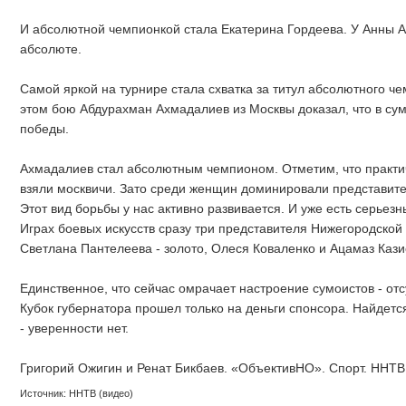
И абсолютной чемпионкой стала Екатерина Гордеева. У Анны А
абсолюте.
Самой яркой на турнире стала схватка за титул абсолютного ч
этом бою Абдурахман Ахмадалиев из Москвы доказал, что в сумо
победы.
Ахмадалиев стал абсолютным чемпионом. Отметим, что практич
взяли москвичи. Зато среди женщин доминировали представит
Этот вид борьбы у нас активно развивается. И уже есть серьез
Играх боевых искусств сразу три представителя Нижегородской
Светлана Пантелеева - золото, Олеся Коваленко и Ацамаз Казие
Единственное, что сейчас омрачает настроение сумоистов - отс
Кубок губернатора прошел только на деньги спонсора. Найдет
- уверенности нет.
Григорий Ожигин и Ренат Бикбаев. «ОбъективНО». Спорт. ННТВ
Источник: ННТВ (видео)