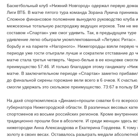
Баскетбольный клуб «Нижний Новгород» одержал первую дом
Лиги ВТБ. В матче пятого тура команда Зорана Лукича принима
Сложное финансовое положение вынудило руководство клуба и
межсезонье тотальную распродажу ведущих игроков. Тем не ме
составом «Спартак» уже смог удивить. Так, в предыдущем туре
удивление легко обыграли укомплектованный «Летувос Ритас».
борьбу и на паркете «Нагорного». Нижегородцы взяли первую че
периоде уже гости отыграли лучше и сократили отставание до ч
матче стала третья четверть. Черно-белые в ее концовке смог
преимущество 57:46. И только благодаря этому гандикапу «Ниж
матче. В заключительном периоде «Спартак» заметно прибавил 
до финальной сирены горожане вели всего в 6 очков. К счасть
смогли удержать это скользкое преимущество. 73:67 в пользу Б
На дахё спорткомплекса «Динамо»прошли схватки 6-го всеросси
губернатора Нижегородской области. В различных весовых кат
спортсменов из восьми российских регионов. Кроме внутренних 
традиционно прошли бои в абсолюте. И среди женщин здесь вс
нижегородки Анна Александрова и Екатерина Гордеева. К тому
золоту в своих весах. Оставалось разыграть медали абсолютной