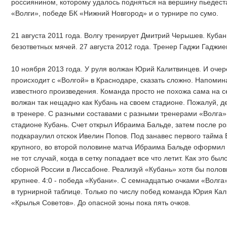
россиянином, которому удалось подняться на вершину пьедест
«Волги», победе БК «Нижний Новгород» и о турнире по сумо.
21 августа 2011 года. Волгу тренирует Дмитрий Черышев. Кубан
безответных мячей. 27 августа 2012 года. Тренер Гаджи Гаджиев
10 ноября 2013 года. У руля волжан Юрий Калитвинцев. И оче
происходит с «Волгой» в Краснодаре, сказать сложно. Напомина
известного произведения. Команда просто не похожа сама на с
волжан так нещадно как Кубань на своем стадионе. Пожалуй, де
в тренере. С разными составами с разными тренерами «Волга»
стадионе Кубань. Счет открыл Ибраима Бальде, затем после 
подкараулил отскок Ивелин Попов. Под занавес первого тайма 
крупного, во второй половине матча Ибраима Бальде оформил 
не тот случай, когда в сетку попадает все что летит. Как это б
сборной России в Лиссабоне. Реализуй «Кубань» хотя бы полов
крупнее. 4:0 - победа «Кубани». С семнадцатью очками «Волга
в турнирной таблице. Только по числу побед команда Юрия Ка
«Крылья Советов». До опасной зоны пока пять очков.