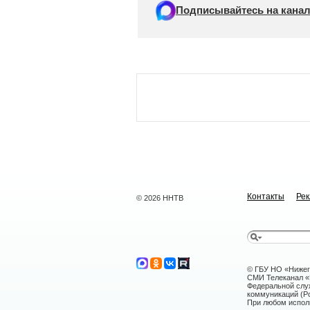
Подписывайтесь на канал
Контакты
Ре
© 2026 ННТВ
© ГБУ НО «Нижег
СМИ Телеканал «Н
Федеральной слу
коммуникаций (Ро
При любом исполь