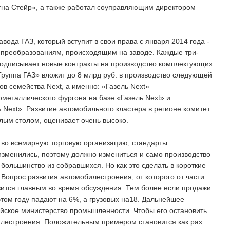
гна Стейр», а также работал соуправляющим директором
вода ГАЗ, который вступит в свои права с января 2014 года -
и преобразованиям, происходящим на заводе. Каждые три-
подписывает новые контракты на производство комплектующих
«Группа ГАЗ» вложит до 8 млрд руб. в производство следующей
ов семейства Next, а именно: «Газель Next»
ометаллического фургона на базе «Газель Next» и
 Next». Развитие автомобильного кластера в регионе комитет
лым столом, оценивает очень высоко.
а во всемирную торговую организацию, стандарты
 изменились, поэтому должно измениться и само производство
большинство из собравшихся. Но как это сделать в короткие
. Вопрос развития автомобилестроения, от которого от части
овится главным во время обсуждения. Тем более если продажи
этом году падают на 6%, а грузовых на18. Дальнейшее
ийское министерство промышленности. Чтобы его остановить
илестроения. Положительным примером становится как раз