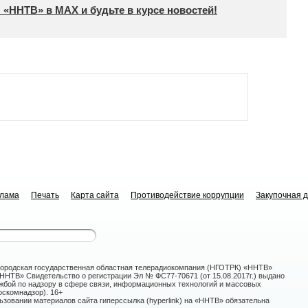
 «ННТВ» в МАХ и будьте в курсе новостей!
клама
Печать
Карта сайта
Противодействие коррупции
Закупочная 
ородская государственная областная телерадиокомпания (НГОТРК) «ННТВ»
НТВ» Свидетельство о регистрации Эл № ФС77-70671 (от 15.08.2017г.) выдано
жбой по надзору в сфере связи, информационных технологий и массовых
скомнадзор). 16+
зовании материалов сайта гиперссылка (hyperlink) на «ННТВ» обязательна