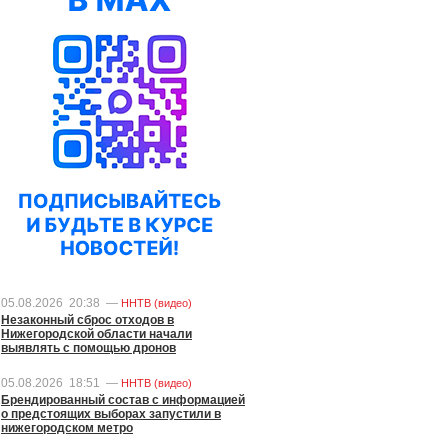
05.08.2026
20:38
—
ННТВ (видео)
Незаконный сброс отходов в
Нижегородской области начали
выявлять с помощью дронов
05.08.2026
18:51
—
ННТВ (видео)
Брендированный состав с информацией
о предстоящих выборах запустили в
нижегородском метро