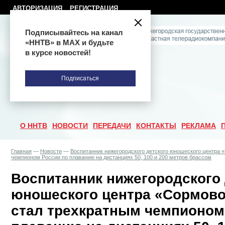
АВТОРИЗАЦИЯ
РЕГИСТРАЦИЯ
Подписывайтесь на канал
«ННТВ» в МАХ и будьте
в курсе новостей!
Подписаться
О ННТВ
НОВОСТИ
ПЕРЕДАЧИ
КОНТАКТЫ
РЕКЛАМА
Главная
—
Новости
—
Воспитанник нижегородского детского юношеского центра 
чемпионом России по плаванию на дистанциях 50, 100 и 200 метров брассом
Воспитанник нижегородского 
юношеского центра «Сормово
стал трехкратным чемпионом