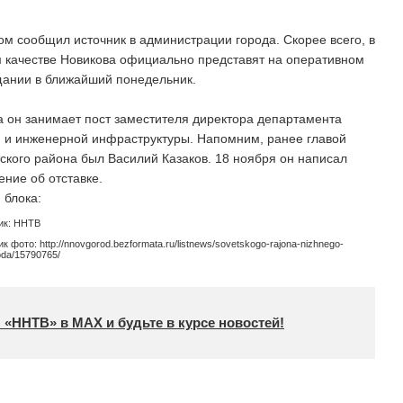
ом сообщил источник в администрации города. Скорее всего, в
 качестве Новикова официально представят на оперативном
ании в ближайший понедельник.
а он занимает пост заместителя директора департамента
 и инженерной инфраструктуры. Напомним, ранее главой
ского района был Василий Казаков. 18 ноября он написал
ение об отставке.
 блока:
ик: ННТВ
к фото: http://nnovgorod.bezformata.ru/listnews/sovetskogo-rajona-nizhnego-
oda/15790765/
 «ННТВ» в МАХ и будьте в курсе новостей!