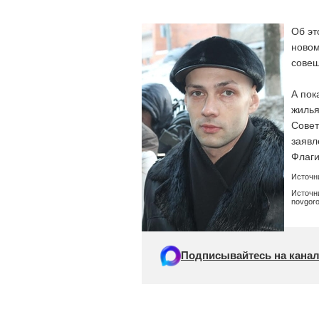
Об эт
новом
совещ
А пок
жилья
Совет
заявл
Флаги
Источн
Источни
novgor
Подписывайтесь на канал