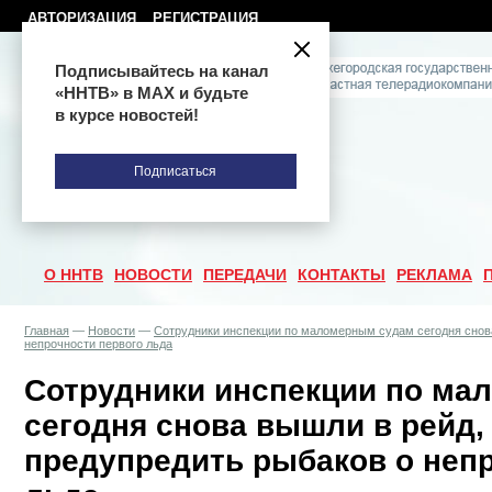
АВТОРИЗАЦИЯ
РЕГИСТРАЦИЯ
Подписывайтесь на канал
«ННТВ» в МАХ и будьте
в курсе новостей!
Подписаться
О ННТВ
НОВОСТИ
ПЕРЕДАЧИ
КОНТАКТЫ
РЕКЛАМА
Главная
—
Новости
—
Сотрудники инспекции по маломерным судам сегодня снова
непрочности первого льда
Сотрудники инспекции по ма
сегодня снова вышли в рейд,
предупредить рыбаков о неп